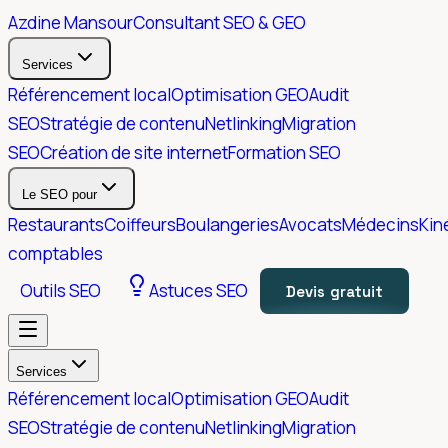
Azdine Mansour
Consultant SEO & GEO
Services
Référencement local
Optimisation GEO
Audit
SEO
Stratégie de contenu
Netlinking
Migration
SEO
Création de site internet
Formation SEO
Le SEO pour
Restaurants
Coiffeurs
Boulangeries
Avocats
Médecins
Kin
comptables
Outils SEO
Astuces SEO
Devis gratuit
Services
Référencement local
Optimisation GEO
Audit
SEO
Stratégie de contenu
Netlinking
Migration