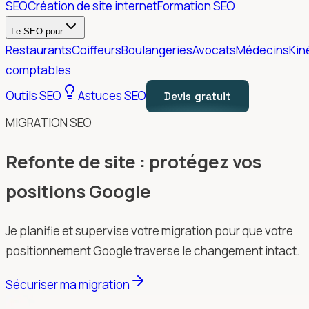
SEO
Création de site internet
Formation SEO
Le SEO pour
Restaurants
Coiffeurs
Boulangeries
Avocats
Médecins
Kin
comptables
Outils SEO
Astuces SEO
Devis gratuit
MIGRATION SEO
Refonte de site : protégez vos
positions Google
Je planifie et supervise votre migration pour que votre
positionnement Google traverse le changement intact.
Sécuriser ma migration