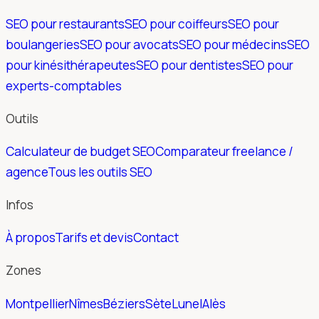
SEO pour restaurants
SEO pour coiffeurs
SEO pour
boulangeries
SEO pour avocats
SEO pour médecins
SEO
pour kinésithérapeutes
SEO pour dentistes
SEO pour
experts-comptables
Outils
Calculateur de budget SEO
Comparateur freelance /
agence
Tous les outils SEO
Infos
À propos
Tarifs et devis
Contact
Zones
Montpellier
Nîmes
Béziers
Sète
Lunel
Alès