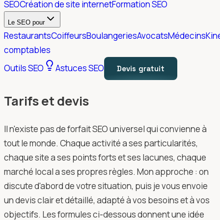
SEO
Création de site internet
Formation SEO
Le SEO pour
Restaurants
Coiffeurs
Boulangeries
Avocats
Médecins
Kin
comptables
Outils SEO
Astuces SEO
Devis gratuit
Tarifs et devis
Il n'existe pas de forfait SEO universel qui convienne à
tout le monde. Chaque activité a ses particularités,
chaque site a ses points forts et ses lacunes, chaque
marché local a ses propres règles. Mon approche : on
discute d'abord de votre situation, puis je vous envoie
un devis clair et détaillé, adapté à vos besoins et à vos
objectifs. Les formules ci-dessous donnent une idée