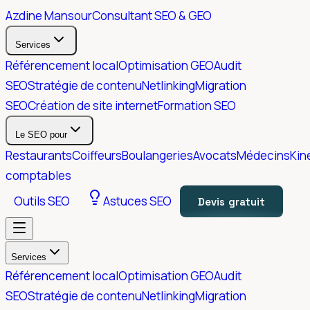
Azdine Mansour
Consultant SEO & GEO
Services
Référencement local
Optimisation GEO
Audit
SEO
Stratégie de contenu
Netlinking
Migration
SEO
Création de site internet
Formation SEO
Le SEO pour
Restaurants
Coiffeurs
Boulangeries
Avocats
Médecins
Kin
comptables
Outils SEO
Astuces SEO
Devis gratuit
Services
Référencement local
Optimisation GEO
Audit
SEO
Stratégie de contenu
Netlinking
Migration