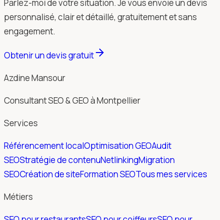
Parlez-moi de votre situation. Je vous envoie un devis
personnalisé, clair et détaillé, gratuitement et sans
engagement.
Obtenir un devis gratuit
Azdine Mansour
Consultant SEO & GEO à Montpellier
Services
Référencement local
Optimisation GEO
Audit
SEO
Stratégie de contenu
Netlinking
Migration
SEO
Création de site
Formation SEO
Tous mes services
Métiers
SEO pour restaurants
SEO pour coiffeurs
SEO pour