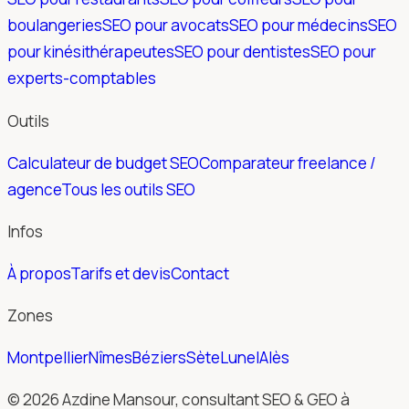
boulangeries
SEO pour avocats
SEO pour médecins
SEO
pour kinésithérapeutes
SEO pour dentistes
SEO pour
experts-comptables
Outils
Calculateur de budget SEO
Comparateur freelance /
agence
Tous les outils SEO
Infos
À propos
Tarifs et devis
Contact
Zones
Montpellier
Nîmes
Béziers
Sète
Lunel
Alès
© 2026 Azdine Mansour, consultant SEO & GEO à