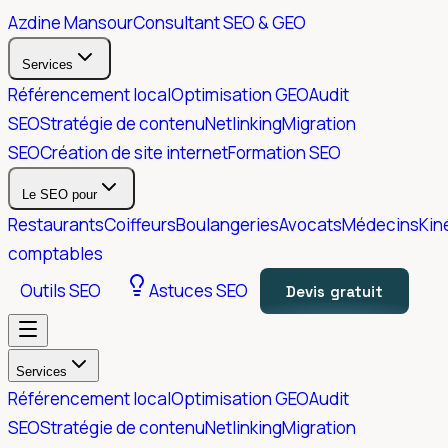
Azdine Mansour
Consultant SEO & GEO
Services
Référencement local
Optimisation GEO
Audit
SEO
Stratégie de contenu
Netlinking
Migration
SEO
Création de site internet
Formation SEO
Le SEO pour
Restaurants
Coiffeurs
Boulangeries
Avocats
Médecins
Kin
comptables
Outils SEO
Astuces SEO
Devis gratuit
Services
Référencement local
Optimisation GEO
Audit
SEO
Stratégie de contenu
Netlinking
Migration