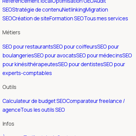
Référencement local
Optimisation GEO
Audit
SEO
Stratégie de contenu
Netlinking
Migration
SEO
Création de site
Formation SEO
Tous mes services
Métiers
SEO pour restaurants
SEO pour coiffeurs
SEO pour
boulangeries
SEO pour avocats
SEO pour médecins
SEO
pour kinésithérapeutes
SEO pour dentistes
SEO pour
experts-comptables
Outils
Calculateur de budget SEO
Comparateur freelance /
agence
Tous les outils SEO
Infos