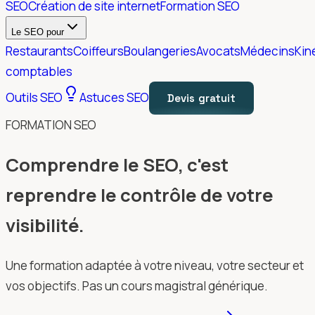
SEO
Création de site internet
Formation SEO
Le SEO pour
Restaurants
Coiffeurs
Boulangeries
Avocats
Médecins
Kin
comptables
Outils SEO
Astuces SEO
Devis gratuit
FORMATION SEO
Comprendre le SEO, c'est
reprendre le contrôle de votre
visibilité.
Une formation adaptée à votre niveau, votre secteur et
vos objectifs. Pas un cours magistral générique.