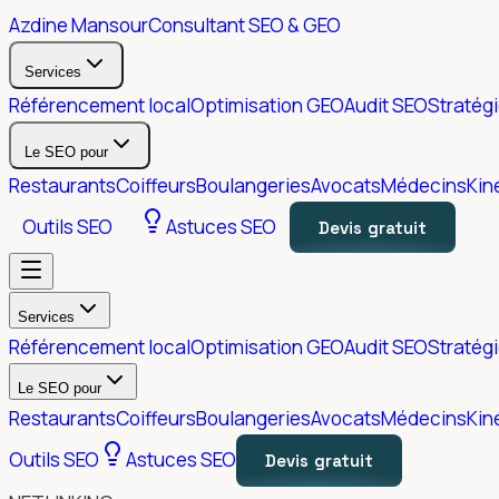
Azdine Mansour
Consultant SEO & GEO
Services
Référencement local
Optimisation GEO
Audit SEO
Stratég
Le SEO pour
Restaurants
Coiffeurs
Boulangeries
Avocats
Médecins
Kin
Outils SEO
Astuces SEO
Devis gratuit
Services
Référencement local
Optimisation GEO
Audit SEO
Stratég
Le SEO pour
Restaurants
Coiffeurs
Boulangeries
Avocats
Médecins
Kin
Outils SEO
Astuces SEO
Devis gratuit