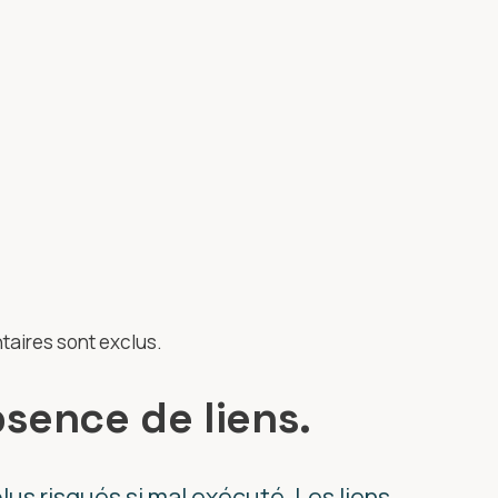
taires sont exclus.
bsence de liens.
lus risqués si mal exécuté. Les liens