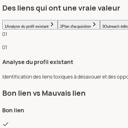
Des liens qui ont une vraie valeur
1
Analyse du profil existant
2
Plan d'acquisition
3
Outreach édito
01
01
Analyse du profil existant
Identification des liens toxiques à désavouer et des opp
Bon lien vs Mauvais lien
Bon lien