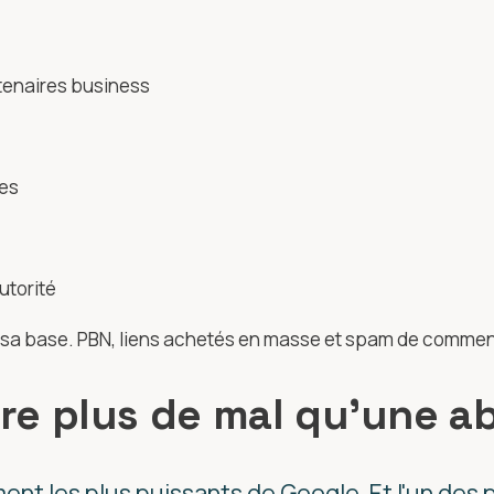
rtenaires business
ues
utorité
 de sa base. PBN, liens achetés en masse et spam de commen
ire plus de mal qu'une a
ent les plus puissants de Google. Et l'un des p