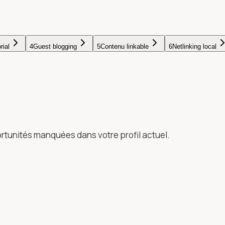
rial
4
Guest blogging
5
Contenu linkable
6
Netlinking local
ortunités manquées dans votre profil actuel.