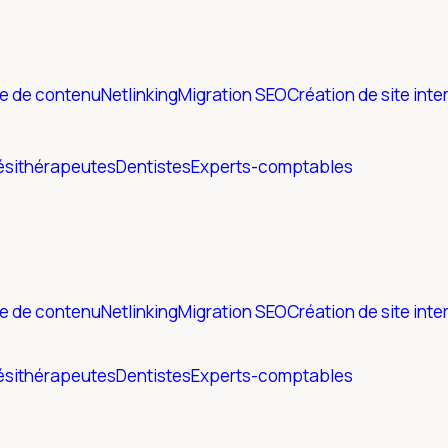
ie de contenu
Netlinking
Migration SEO
Création de site inte
ésithérapeutes
Dentistes
Experts-comptables
ie de contenu
Netlinking
Migration SEO
Création de site inte
ésithérapeutes
Dentistes
Experts-comptables