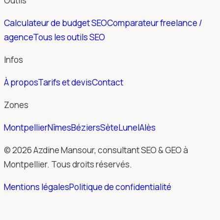
Outils
Calculateur de budget SEO
Comparateur freelance /
agence
Tous les outils SEO
Infos
À propos
Tarifs et devis
Contact
Zones
Montpellier
Nîmes
Béziers
Sète
Lunel
Alès
© 2026 Azdine Mansour, consultant SEO & GEO à
Montpellier. Tous droits réservés.
Mentions légales
Politique de confidentialité