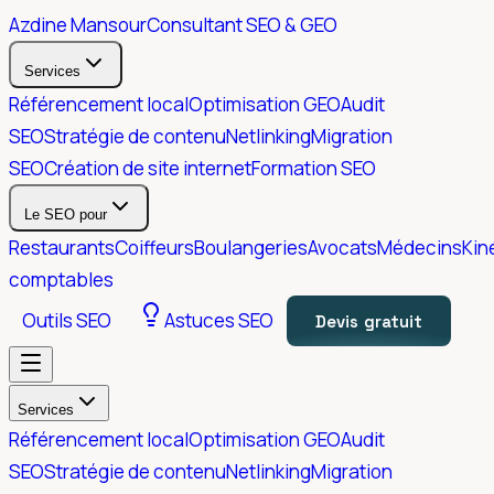
Azdine Mansour
Consultant SEO & GEO
Services
Référencement local
Optimisation GEO
Audit
SEO
Stratégie de contenu
Netlinking
Migration
SEO
Création de site internet
Formation SEO
Le SEO pour
Restaurants
Coiffeurs
Boulangeries
Avocats
Médecins
Kin
comptables
Outils SEO
Astuces SEO
Devis gratuit
Services
Référencement local
Optimisation GEO
Audit
SEO
Stratégie de contenu
Netlinking
Migration