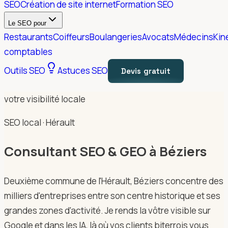
SEO
Création de site internet
Formation SEO
Le SEO pour
Restaurants
Coiffeurs
Boulangeries
Avocats
Médecins
Kin
comptables
Outils SEO
Astuces SEO
Devis gratuit
votre visibilité locale
SEO local · Hérault
Consultant SEO & GEO à Béziers
Deuxième commune de l'Hérault, Béziers concentre des
milliers d'entreprises entre son centre historique et ses
grandes zones d'activité. Je rends la vôtre visible sur
Google et dans les IA, là où vos clients biterrois vous