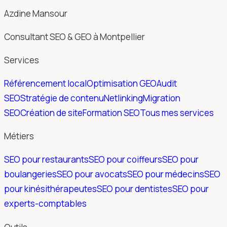
Azdine Mansour
Consultant SEO & GEO à Montpellier
Services
Référencement local
Optimisation GEO
Audit
SEO
Stratégie de contenu
Netlinking
Migration
SEO
Création de site
Formation SEO
Tous mes services
Métiers
SEO pour restaurants
SEO pour coiffeurs
SEO pour
boulangeries
SEO pour avocats
SEO pour médecins
SEO
pour kinésithérapeutes
SEO pour dentistes
SEO pour
experts-comptables