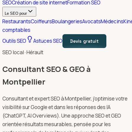
SEO
Création de site internet
Formation SEO
Le SEO pour
Restaurants
Coiffeurs
Boulangeries
Avocats
Médecins
Kin
comptables
Outils SEO
Astuces SEO
Devis gratuit
SEO local · Hérault
Consultant SEO & GEO à
Montpellier
Consultant et expert SEO à Montpellier, j'optimise votre
visibilité sur Google et dans les réponses des IA
(ChatGPT, AI Overviews). Une approche SEO et GEO
orientée résultats mesurables, pensée pour les