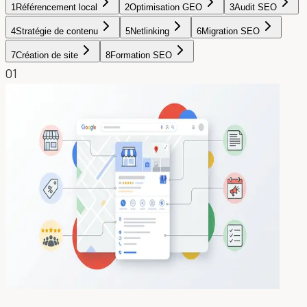
1
Référencement local
2
Optimisation GEO
3
Audit SEO
4
Stratégie de contenu
5
Netlinking
6
Migration SEO
7
Création de site
8
Formation SEO
01