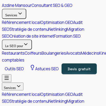
Azdine Mansour
Consultant SEO & GEO
Services
Référencement local
Optimisation GEO
Audit
SEO
Stratégie de contenu
Netlinking
Migration
SEO
Création de site internet
Formation SEO
Le SEO pour
Restaurants
Coiffeurs
Boulangeries
Avocats
Médecins
Kin
comptables
Outils SEO
Astuces SEO
Devis gratuit
Services
Référencement local
Optimisation GEO
Audit
SEO
Stratégie de contenu
Netlinking
Migration