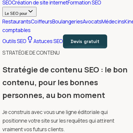
SEO
Création de site internet
Formation SEO
Le SEO pour
Restaurants
Coiffeurs
Boulangeries
Avocats
Médecins
Kin
comptables
Outils SEO
Astuces SEO
Devis gratuit
STRATÉGIE DE CONTENU
Stratégie de contenu SEO : le bon
contenu, pour les bonnes
personnes, au bon moment
Je construis avec vous une ligne éditoriale qui
positionne votre site sur les requêtes qui attirent
vraiment vos futurs clients.