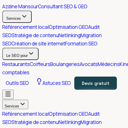
Azdine Mansour
Consultant SEO & GEO
Services
Référencement local
Optimisation GEO
Audit
SEO
Stratégie de contenu
Netlinking
Migration
SEO
Création de site internet
Formation SEO
Le SEO pour
Restaurants
Coiffeurs
Boulangeries
Avocats
Médecins
Kin
comptables
Outils SEO
Astuces SEO
Devis gratuit
Services
Référencement local
Optimisation GEO
Audit
SEO
Stratégie de contenu
Netlinking
Migration