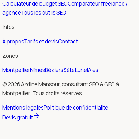
Calculateur de budget SEO
Comparateur freelance /
agence
Tous les outils SEO
Infos
À propos
Tarifs et devis
Contact
Zones
Montpellier
Nîmes
Béziers
Sète
Lunel
Alès
© 2026 Azdine Mansour, consultant SEO & GEO à
Montpellier. Tous droits réservés.
Mentions légales
Politique de confidentialité
Devis gratuit