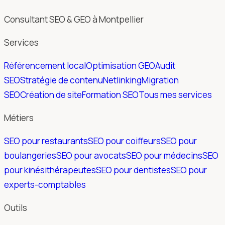
Consultant SEO & GEO à Montpellier
Services
Référencement local
Optimisation GEO
Audit
SEO
Stratégie de contenu
Netlinking
Migration
SEO
Création de site
Formation SEO
Tous mes services
Métiers
SEO pour restaurants
SEO pour coiffeurs
SEO pour
boulangeries
SEO pour avocats
SEO pour médecins
SEO
pour kinésithérapeutes
SEO pour dentistes
SEO pour
experts-comptables
Outils