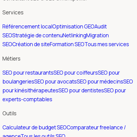
Services
Référencement local
Optimisation GEO
Audit
SEO
Stratégie de contenu
Netlinking
Migration
SEO
Création de site
Formation SEO
Tous mes services
Métiers
SEO pour restaurants
SEO pour coiffeurs
SEO pour
boulangeries
SEO pour avocats
SEO pour médecins
SEO
pour kinésithérapeutes
SEO pour dentistes
SEO pour
experts-comptables
Outils
Calculateur de budget SEO
Comparateur freelance /
agence
Tous les outils SEO