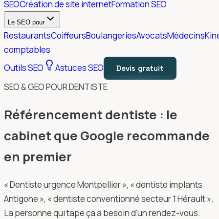
SEO
Création de site internet
Formation SEO
Le SEO pour
Restaurants
Coiffeurs
Boulangeries
Avocats
Médecins
Kin
comptables
Outils SEO
Astuces SEO
Devis gratuit
SEO & GEO POUR DENTISTE
Référencement dentiste : le
cabinet que Google recommande
en premier
« Dentiste urgence Montpellier », « dentiste implants
Antigone », « dentiste conventionné secteur 1 Hérault ».
La personne qui tape ça a besoin d'un rendez-vous.