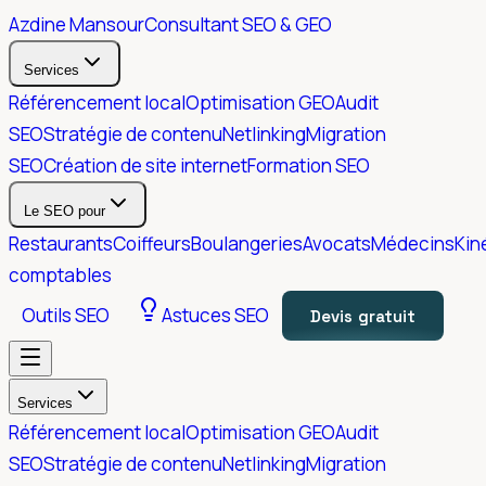
Azdine Mansour
Consultant SEO & GEO
Services
Référencement local
Optimisation GEO
Audit
SEO
Stratégie de contenu
Netlinking
Migration
SEO
Création de site internet
Formation SEO
Le SEO pour
Restaurants
Coiffeurs
Boulangeries
Avocats
Médecins
Kin
comptables
Outils SEO
Astuces SEO
Devis gratuit
Services
Référencement local
Optimisation GEO
Audit
SEO
Stratégie de contenu
Netlinking
Migration