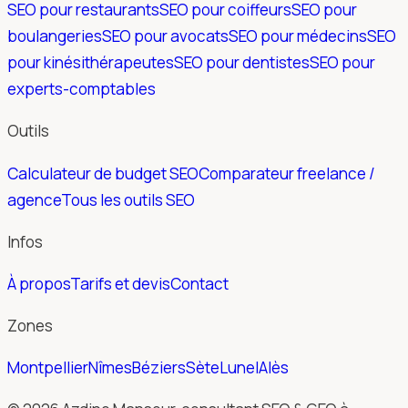
SEO pour restaurants
SEO pour coiffeurs
SEO pour
boulangeries
SEO pour avocats
SEO pour médecins
SEO
pour kinésithérapeutes
SEO pour dentistes
SEO pour
experts-comptables
Outils
Calculateur de budget SEO
Comparateur freelance /
agence
Tous les outils SEO
Infos
À propos
Tarifs et devis
Contact
Zones
Montpellier
Nîmes
Béziers
Sète
Lunel
Alès