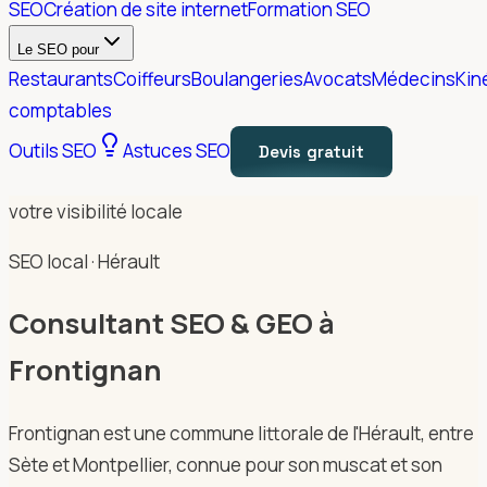
SEO
Création de site internet
Formation SEO
Le SEO pour
Restaurants
Coiffeurs
Boulangeries
Avocats
Médecins
Kin
comptables
Outils SEO
Astuces SEO
Devis gratuit
votre visibilité locale
SEO local · Hérault
Consultant SEO & GEO à
Frontignan
Frontignan est une commune littorale de l'Hérault, entre
Sète et Montpellier, connue pour son muscat et son